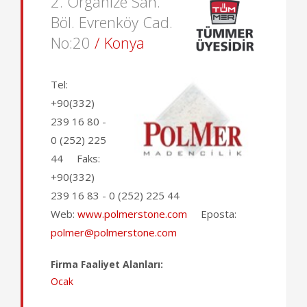
2. Organize San.
Böl. Evrenköy Cad.
No:20
/ Konya
Tel:
+90(332)
239 16 80 -
0 (252) 225
44
Faks:
+90(332)
239 16 83 - 0 (252) 225 44
Web:
www.polmerstone.com
Eposta:
polmer@polmerstone.com
Firma Faaliyet Alanları:
Ocak